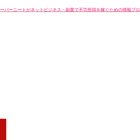
元OLのスーパーニートがネットビジネス・副業で不労所得を稼ぐための情報ブロ