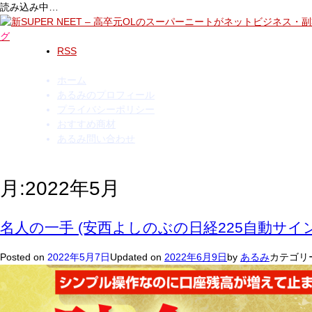
読み込み中…
コ
ン
グ
テ
RSS
ン
ツ
ホーム
へ
あるみのプロフィール
ス
プライバシーポリシー
キ
おすすめ商材
ッ
あるみ問い合わせ
プ
月:
2022年5月
名人の一手 (安西よしのぶの日経225自動サ
Posted on
2022年5月7日
Updated on
2022年6月9日
by
あるみ
カテゴリ