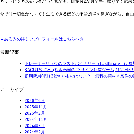
イ
ネットビジネス初心者だった私でも、開始後2か月で手っ取り早く結果
ン
ツ
今では一切働かなくても生活できるほどの不労所得を稼ぎながら、自由
ー
ル)
で
貯
→
あるみの詳しいプロフィールはこちらへ☆
金
は
最新記事
増
や
トレーダーリュウのラストバイナリー（LastBinary）
せ
KAGUTSUCHI (相沢春樹のFXサイン配信ツール)は毎日
な
初期費用0円 ほど怖いものはない？！無料の商材＆案件の
い？！
アーカイブ
2026年6月
2025年11月
2025年2月
2024年11月
2024年7月
2024年2月