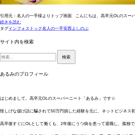
引用元：名人の一手様よりトップ画面 こんにちは、高卒元OLのスーパ
名
続きを読む
人
タグ
インフォストック
名人の一手
安西よしのぶ
の
一
サイト内を検索
手
検
(安
索:
西
よ
し
あるみのプロフィール
の
ぶ
の
日
はじめまして。高卒元OLのスーパーニート「あるみ」です☆
経
225
怪しげな儲け話に騙されて
50
万円損した経験を元に、ネットビジネス
自
動
高卒後すぐにOLとして働くも、2年後にうつ病を患って退職し、孤独
サ