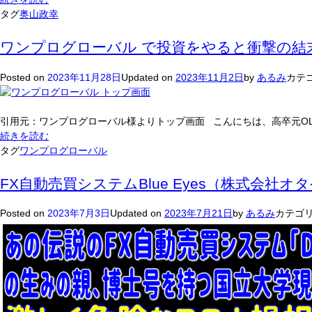
は
報
(奥
タグ
奥山政幸
な
酬
山
い？！
を
政
ワンプログローバル で投資をやると衝撃の結
得
幸)
ら
は
Posted on
2023年11月28日
Updated on
2023年11月2日
by
あるみ
カテゴ
れ
毎
な
日
い？
7
引用元：ワンプログローバル様よりトップ画面 こんにちは、高卒元OLのス
そ
万
ワ
続きを読む
の
円
ン
タグ
ワンプログローバル
決
が
プ
定
自
ロ
FX自動売買システムBlue Eyes（株式会社
的
動
グ
証
入
ロ
Posted on
2023年7月3日
Updated on
2023年7月21日
by
あるみ
カテゴリ
拠
金
ー
を
さ
バ
暴
れ
ル
露！
な
で
い？！
投
資
を