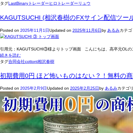
レ
タグ
LastBinary
トレーダーヒロ
トレーダーリュウ
ー
ダ
KAGUTSUCHI (相沢春樹のFXサイン配信ツ
ー
リ
Posted on
2025年11月1日
Updated on
2025年11月6日
by
あるみ
カテゴ
ュ
ウ
の
引用元：KAGUTSUCHI③様よりトップ画面 こんにちは、高卒元OL
ラ
KAGUTSUCHI
続きを読む
ス
(相
タグ
合同会社cottont
相沢春樹
ト
沢
バ
春
初期費用0円 ほど怖いものはない？！無料の
イ
樹
ナ
の
Posted on
2025年2月9日
Updated on
2025年2月25日
by
あるみ
カテゴリ
リ
FX
ー
サ
（LastBinary）
イ
は
ン
参
配
加
信
し
ツ