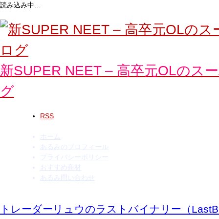
読み込み中…
コ
ン
テ
ン
ツ
へ
新SUPER NEET – 高卒元
ス
キ
グ
ッ
プ
RSS
ホーム
あるみのプロフィール
プライバシーポリシー
おすすめ商材
あるみ問い合わせ
トレーダーリュウのラストバイナリー（LastB