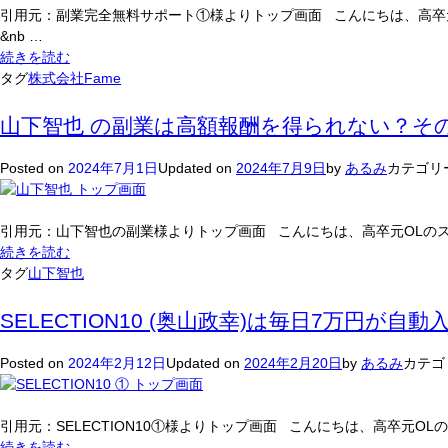
怖
引用元：副業完全無料サポート①様よりトップ画面 こんにちは、高卒元
い
&nb …
も
副
続きを読む
の
業
タグ
株式会社Fame
は
完
な
全
山下智也 の副業は高額報酬を得られない？そ
い？！
無
無
料
Posted on
2024年7月1日
Updated on
2024年7月9日
by
あるみ
カテゴリ
料
サ
の
ポ
商
ー
引用元：山下智也の副業様よりトップ画面 こんにちは、高卒元OLのス
材
ト
山
続きを読む
＆
(株
下
タグ
山下智也
案
式
智
件
会
也
SELECTION10 (奥山政幸)は毎日7万円が自
の
社
の
落
Fame)
副
Posted on
2024年2月12日
Updated on
2024年2月20日
by
あるみ
カテゴ
と
は
業
し
無
は
穴
料
高
引用元：SELECTION10①様よりトップ画面 こんにちは、高卒元OL
で
額
SELECTION10
続きを読む