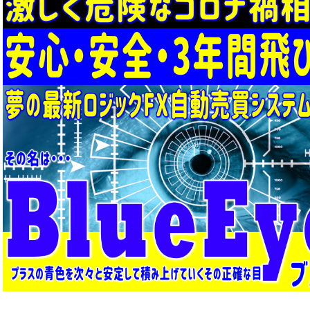
や
る
と
衝
撃
の
結
末
が
待
っ
て
い
る？！