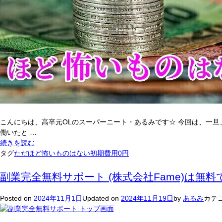
て
ー
も
ル)
稼
は
げ
毎
な
日
い！？
5
万
円
稼
げ
な
い？！
こんにちは、高卒元OLのスーパーニート・あるみです☆ 今回は、一旦
働いたと …
初
続きを読む
期
タグ
ただほど怖いものはない
初期費用0円
費
用
副業完全無料サポート (株式会社Fame)は無
0
円
Posted on
2024年11月1日
Updated on
2024年11月19日
by
あるみ
カテゴ
ほ
ど