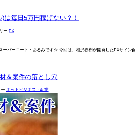
ール)は毎日5万円稼げない？！
リー:
FX
のスーパーニート・あるみです☆ 今回は、相沢春樹が開発したFXサイン配信
商材＆案件の落とし穴
ー:
ネットビジネス・副業