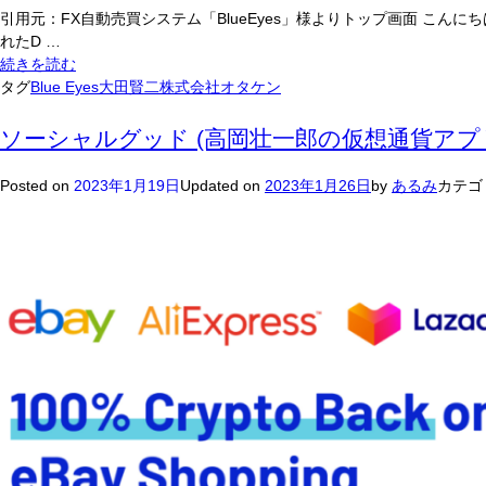
引用元：FX自動売買システム「BlueEyes」様よりトップ画面 こん
れたD …
FX
続きを読む
自
タグ
Blue Eyes
大田賢二
株式会社オタケン
動
売
ソーシャルグッド (高岡壮一郎の仮想通貨アプ
買
シ
Posted on
2023年1月19日
Updated on
2023年1月26日
by
あるみ
カテゴ
ス
テ
ム
Blue
Eyes（株
式
会
社
オ
タ
ケ
ン）
は