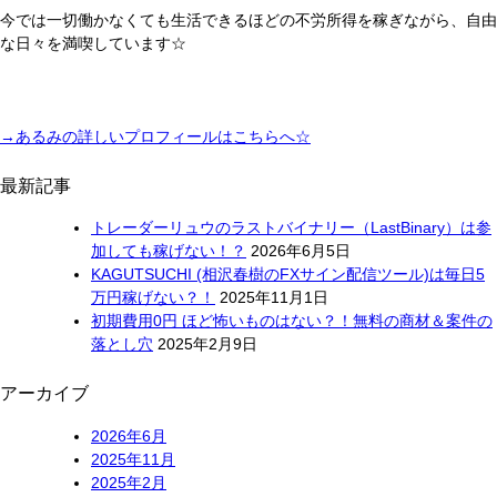
得
今では一切働かなくても生活できるほどの不労所得を稼ぎながら、自由
ら
な日々を満喫しています☆
れ
な
い？！
→
あるみの詳しいプロフィールはこちらへ☆
最新記事
トレーダーリュウのラストバイナリー（LastBinary）は参
加しても稼げない！？
2026年6月5日
KAGUTSUCHI (相沢春樹のFXサイン配信ツール)は毎日5
万円稼げない？！
2025年11月1日
初期費用0円 ほど怖いものはない？！無料の商材＆案件の
落とし穴
2025年2月9日
アーカイブ
2026年6月
2025年11月
2025年2月