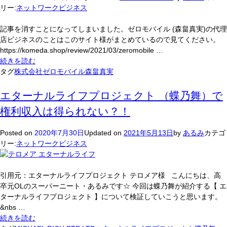
リー:
ネットワークビジネス
記事を消すことになってしまいました。ゼロモバイル (森畠真実)の代理
店ビジネスのことはこのサイト様がまとめているので見てください。
https://komeda.shop/review/2021/03/zeromobile …
ゼ
続きを読む
ロ
タグ
株式会社ゼロモバイル
森畠真実
モ
バ
エターナルライフプロジェクト （蝶乃舞）で
イ
権利収入は得られない？！
ル
(森
Posted on
2020年7月30日
Updated on
2021年5月13日
by
あるみ
カテゴ
畠
リー:
ネットワークビジネス
真
実)
の
引用元：エターナルライフプロジェクト テロメア様 こんにちは、高
代
卒元OLのスーパーニート・あるみです☆ 今回は蝶乃舞が紹介する【 エ
理
ターナルライフプロジェクト 】について検証していこうと思います。
店
&nbs …
ビ
エ
続きを読む
ジ