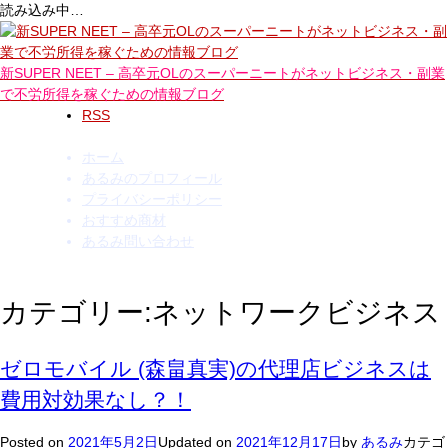
読み込み中…
コ
ン
テ
新SUPER NEET – 高卒元OLのスーパーニートがネットビジネス・副業
ン
で不労所得を稼ぐための情報ブログ
ツ
RSS
へ
ス
ホーム
キ
あるみのプロフィール
ッ
プライバシーポリシー
プ
おすすめ商材
あるみ問い合わせ
カテゴリー:
ネットワークビジネス
ゼロモバイル (森畠真実)の代理店ビジネスは
費用対効果なし？！
Posted on
2021年5月2日
Updated on
2021年12月17日
by
あるみ
カテゴ