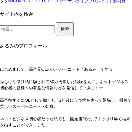
タ
タグ
MICHAEL RICH PTE LTD
エターナルライフプロジェクト
蝶乃舞
ネ
ー
ス
ナ
サイト内を検索
は
ル
費
検
ラ
用
索:
イ
対
フ
効
プ
あるみのプロフィール
果
ロ
な
ジ
し？！
ェ
ク
はじめまして。高卒元OLのスーパーニート「あるみ」です☆
ト
（蝶
怪しげな儲け話に騙されて
50
万円損した経験を元に、ネットビジネス
乃
初心者の皆様への有益な情報などを発信していきます☆
舞）
で
高卒後すぐにOLとして働くも、2年後にうつ病を患って退職し、孤独で
権
貧しいスーパーニートへ転身。
利
収
ネットビジネス初心者だった私でも、開始後2か月で手っ取り早く結果
入
を出すことができました。
は